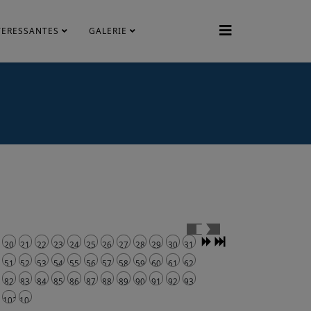
TERESSANTES
GALERIE
20
21
22
23
24
25
26
27
28
29
30
31
51
52
53
54
55
56
57
58
59
60
61
62
82
83
84
85
86
87
88
89
90
91
92
93
2
103
104