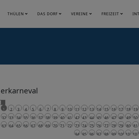
THÜLEN
DAS DORF
VEREINE
FREIZEIT
IN
erkarneval
1
2
3
4
5
6
7
8
9
10
11
12
13
14
15
16
17
18
19
32
33
34
35
36
37
38
39
40
41
42
43
44
45
46
47
48
49
50
63
64
65
66
67
68
69
70
71
72
73
74
75
76
77
78
79
80
81
94
95
96
97
98
99
100
101
10