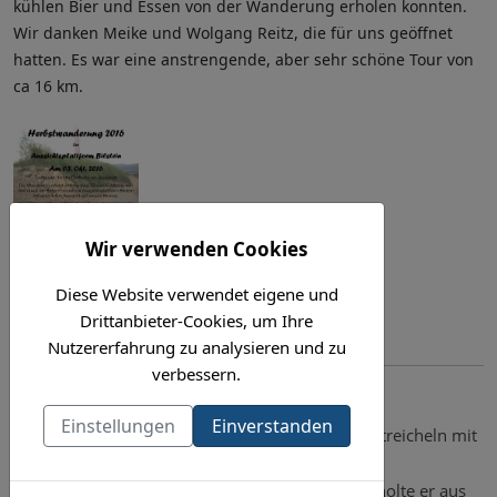
kühlen Bier und Essen von der Wanderung erholen konnten.
Wir danken Meike und Wolgang Reitz, die für uns geöffnet
hatten. Es war eine anstrengende, aber sehr schöne Tour von
ca 16 km.
Wir verwenden Cookies
Diese Website verwendet eigene und
Drittanbieter-Cookies, um Ihre
Bilder finden sich hier
.
Nutzererfahrung zu analysieren und zu
verbessern.
Ranger Ömmes in der Post
Einstellungen
Einverstanden
Am Samstag. 24.9.2016 fand das große Zapfenstreicheln mit
Ranger Ömmes im Gasthof zur Post statt. Als
ordnungsliebender Schutzbereichsbeauftragter holte er aus