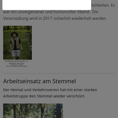
Cookies-Richtlinie
zum Rundumschlag durchs Unterholz der Befindlichkeiten. Es
war ein unvergessener und humorvoller Abend. Die
Veranstaltung wird in 2017 sicherlich wiederholt werden.
Arbeitseinsatz am Stemmel
Der Heimat und Verkehrsverein hat mit einer starken
Arbeitstruppe den Stemmel wieder verschönt.