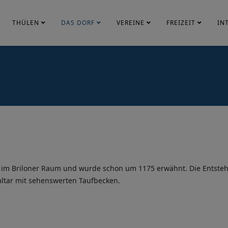
THÜLEN
DAS DORF
VEREINE
FREIZEIT
IN
che im Briloner Raum und wurde schon um 1175 erwähnt. Die Entsteh
kaltar mit sehenswerten Taufbecken.