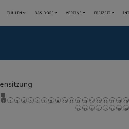
THÜLEN
DAS DORF
VEREINE
FREIZEIT
IN
tensitzung
1
2
3
4
5
6
7
8
9
10
11
12
13
14
15
16
17
18
19
32
33
34
35
36
37
38
39