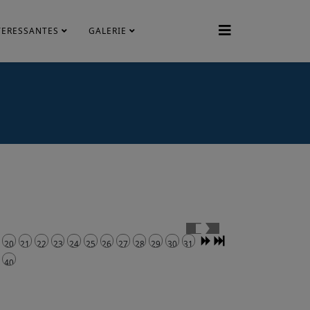
TERESSANTES
GALERIE
20
21
22
23
24
25
26
27
28
29
30
31
40