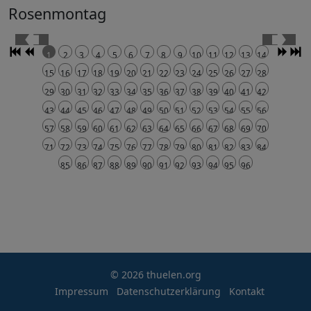
Rosenmontag
1
2
3
4
5
6
7
8
9
10
11
12
13
14
15
16
17
18
19
20
21
22
23
24
25
26
27
28
29
30
31
32
33
34
35
36
37
38
39
40
41
42
43
44
45
46
47
48
49
50
51
52
53
54
55
56
57
58
59
60
61
62
63
64
65
66
67
68
69
70
71
72
73
74
75
76
77
78
79
80
81
82
83
84
85
86
87
88
89
90
91
92
93
94
95
96
© 2026 thuelen.org
Impressum
Datenschutzerklärung
Kontakt