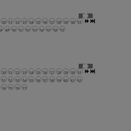
20
21
22
23
24
25
26
27
28
29
30
31
48
49
50
51
52
53
54
55
56
57
20
21
22
23
24
25
26
27
28
29
30
31
51
52
53
54
55
56
57
58
59
60
61
62
74
75
76
77