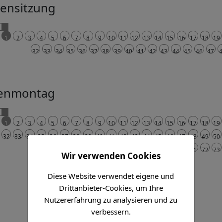
tensitzung
1
2
3
4
5
6
7
8
9
10
11
12
13
14
15
16
17
18
19
32
33
34
35
36
37
38
39
40
41
42
43
44
45
46
47
enmontag
1
2
3
4
5
6
7
8
9
10
11
12
13
14
15
16
17
18
19
32
33
34
35
36
37
38
39
40
41
42
43
44
45
46
47
48
49
50
63
64
65
66
67
68
69
70
71
72
73
Wir verwenden Cookies
Diese Website verwendet eigene und
Drittanbieter-Cookies, um Ihre
Nutzererfahrung zu analysieren und zu
verbessern.