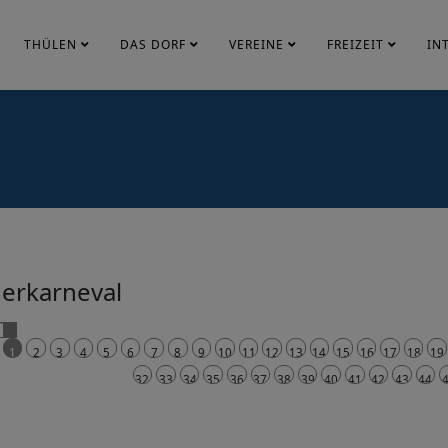
THÜLEN
DAS DORF
VEREINE
FREIZEIT
IN
erkarneval
1
2
3
4
5
6
7
8
9
10
11
12
13
14
15
16
17
18
19
32
33
34
35
36
37
38
39
40
41
42
43
44