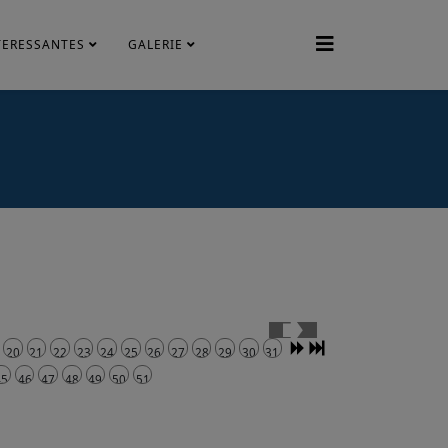
TERESSANTES
GALERIE
20
21
22
23
24
25
26
27
28
29
30
31
45
46
47
48
49
50
51