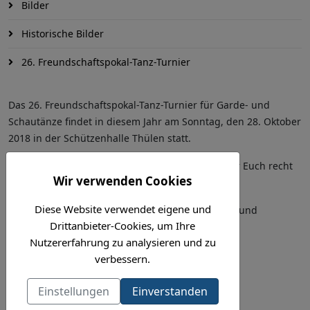
Bilder
Historische Bilder
26. Freundschaftspokal-Tanz-Turnier
Das 26. Freundschaftspokal-Tanz-Turnier für Garde- und
Schautänze findet in diesem Jahr am Sonntag, den 28. Oktober
2018 in der Schützenhalle Thülen statt.
Zu diesem traditionellen Tanzturnier möchten wir Euch recht
Wir verwenden Cookies
herzlich einladen.
Diese Website verwendet eigene und
Wichtige Informationen zum Ablauf des Turniers und
Drittanbieter-Cookies, um Ihre
Anmeldebögen hier zum Download:
Nutzererfahrung zu analysieren und zu
verbessern.
Informationen zum Turnier
Einstellungen
Einverstanden
Anmeldung Junioren